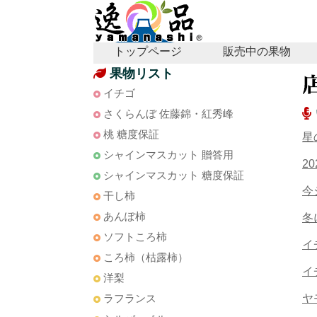
トップページ
販売中の果物
果物リスト
イチゴ
さくらんぼ 佐藤錦・紅秀峰
桃 糖度保証
星
シャインマスカット 贈答用
2
シャインマスカット 糖度保証
今
干し柿
あんぽ柿
冬
ソフトころ柿
イ
ころ柿（枯露柿）
イ
洋梨
ラフランス
ヤ