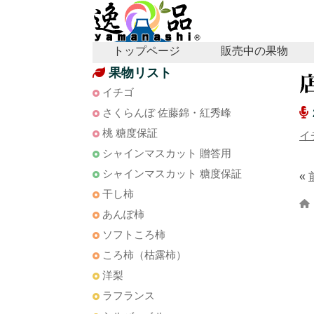
トップページ
販売中の果物
果物リスト
イチゴ
さくらんぼ 佐藤錦・紅秀峰
桃 糖度保証
イ
シャインマスカット 贈答用
シャインマスカット 糖度保証
«
干し柿
あんぽ柿
ソフトころ柿
ころ柿（枯露柿）
洋梨
ラフランス