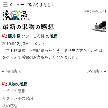
メニュー［逸品やまなし］
藤井 [逸品やまなし]
藤井 様
ソフトころ柿
の感想
2019年12月3日 コメント
ソフト枯露柿、最初に送ったとき、送り先の方たちから口
をそろえて感激のお言葉をいただきました。
«
前の感想
次の感想
»
果物の感想
イチゴの感想
サクランボの感想
桃の感想